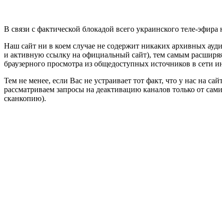
В связи с фактической блокадой всего украинского теле-эфир
Наш сайт ни в коем случае не содержит никаких архивных ауд
и активную ссылку на официальный сайт), тем самым расширяя
браузерного просмотра из общедоступных источников в сети ин
Тем не менее, если Вас не устраивает тот факт, что у нас на 
рассматриваем запросы на деактивацию каналов только от сам
сканкопию).